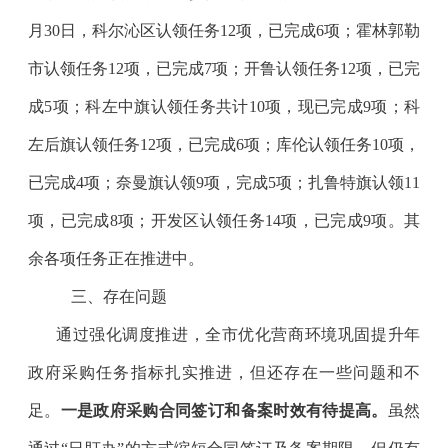
月
30
日，
科尔沁区认领任务
12
项，
已完成
6
项；霍林郭勒
市认领任务
12
项，
已完成
7
项；开鲁认领任务
12
项，已完
成
5
项；
科左中旗认领任务
共计
10
项，现已完成
9
项；科
左后旗认领任务
12
项，已完成
6
项；库伦认领任务
10
项，
已完成
4
项；奈曼旗认领
9
项，完成
5
项；扎鲁特旗认领
11
项，已完成
8
项；开发区认领任务
14
项，已完成
9
项。
其
余各项任务
正在推进中。
三、
存在问题
通过强化调度推进，
全市优化营商环境
巩固提升
年
政府采购
任务指标扎实推进
，
但还存在一些问题和不
足
。
一是政府采购合同签订和备案时效有待提高。
虽然