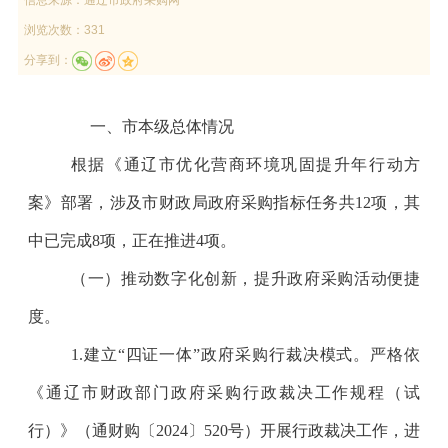
浏览次数：331
分享到：
一、
市本级
总体情况
根据
《通辽市优化营商环境巩固提升年行动方
案》
部署
，涉及
市
财政局
政府采购
指标
任务
共
1
2
项，
其
中已完成
8
项，正在推进
4
项
。
（一）推动数字化创新，提升政府采购活动便捷
度。
1.
建立“四证一体”政府采购行裁决模式。
严格依
《通辽市财政部门政府采购行政裁决工作规程（试
行）》（通财购〔
2024
〕
520
号）开展行政裁决工作，进