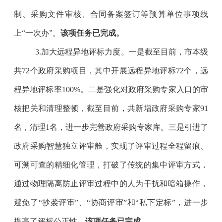
制、采购文件审核、合同备案签订等预算单位事项线
上
“
一次办
”
。
该项任务已完成。
3.
加大远程异地评标力度。
一是
截至目前，市本级
共
72
个政府采购项目，其中开展远程异地评标
72
个，远
程异地评标率
100%
。二是
强化对政府采购专家入口的审
核把关和清理整顿，截至
目前
，共新增政府采购专家
91
名，清理
1
名，进一步完善政府采购专家库
。三是
引进了
政府采购智慧独立评审舱，实现了评审过程全程留痕、
可溯可查的精细化管理，打破了传统的集中评审方式，
通过物理隔离防止评审过程中的人为干扰和暗箱操作，
避免了
“
抄袭评审
”
、
“
协商评审
”
和
“
私下定标
”
，进一步
提高了评标公正性。
该项任务已完成。