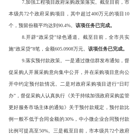
7.
加强工程项目政府采购政策落实。截至目前，市
本级共
72
个政府采购项目，其中超过
400
万元的项目
10
个，预留份额平均达到
90.4%
。
该项任务已完成。
8.
开辟
“
政采贷
”
绿色通道。截至目前，全市共实
施
“
政采贷
”8
笔，金额
605.0908
万元。
该项任务已完成。
9
.
落实预付款政策。
一是
通过微信群发布通知，督
促采购人开展采购意向集中公开，并在采购项目意向公
开中约定预付款情况。
二是
对政府采购项目进行
“
日盯
办
”
，督促采购人认真执行《关于持续加强政府采购监管
更好服务市场主体的通知》关于预付款规定，预付款比
例一般不低于合同金额的
30%
，中小微企业合同预付款
比例可提高至
50%
。
三是
截至目前，市本级共
72
个政府