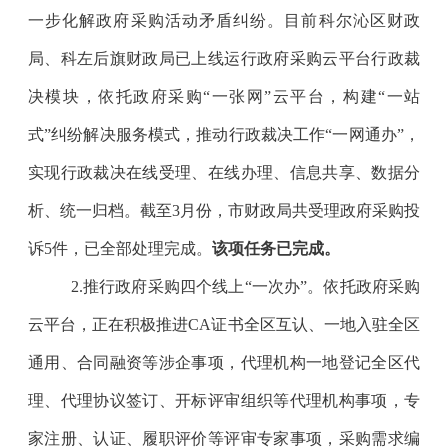
一步化解政府采购活动矛盾纠纷。目前科尔沁区财政
局、科左后旗财政局已上线运行政府采购云平台行政裁
决模块，依托政府采购
“
一张网
”
云平台，构建
“
一站
式
”
纠纷解决服务模式，推动行政裁决工作
“
一网通办
”
，
实现行政裁决在线受理、在线办理、信息共享、数据分
析、统一归档。截至
3
月份，市财政局共受理政府采购投
诉
5
件，已全部处理完成。
该项任务已完成。
2.
推行政府采购四个线上
“
一次办
”
。依托政府采购
云平台，正在积极推进
CA
证书全区互认、一地入驻全区
通用、合同融资等涉企事项，代理机构一地登记全区代
理、代理协议签订、开标评审组织等代理机构事项，专
家注册、认证、履职评价等评审专家事项，采购需求编